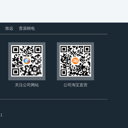
致远
普源精电
关注公司网站
公司淘宝直营
1