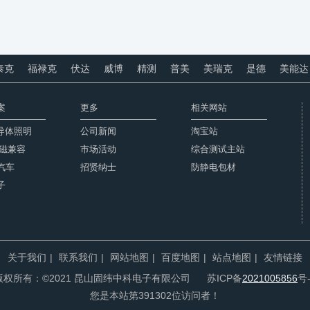
泰克
福禄克
伏达
威博
精测
普美
美瑞克
是德
美能达
案
更多
相关网站
半导体照明
公司新闻
淘宝站
电磁兼容
市场活动
综合测试主站
汽车
招贤纳士
防静电包材
子
关于我们
|
联系我们
|
网站地图
|
百度地图
|
站点地图
|
友情链接
版权所有：©2021 昆山固纬中科电子有限公司 苏ICP备
2021005856
号-
您是本站第391302位访问者！